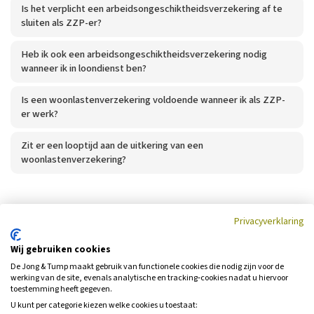
Is het verplicht een arbeidsongeschiktheidsverzekering af te
sluiten als ZZP-er?
Heb ik ook een arbeidsongeschiktheidsverzekering nodig
wanneer ik in loondienst ben?
Is een woonlastenverzekering voldoende wanneer ik als ZZP-
er werk?
Zit er een looptijd aan de uitkering van een
woonlastenverzekering?
Privacyverklaring
Wij gebruiken cookies
Heeft u nog geen antwoord op uw
De Jong & Tump maakt gebruik van functionele cookies die nodig zijn voor de
vraag?
werking van de site, evenals analytische en tracking‑cookies nadat u hiervoor
toestemming heeft gegeven.
Neem dan contact met ons op.
U kunt per categorie kiezen welke cookies u toestaat: