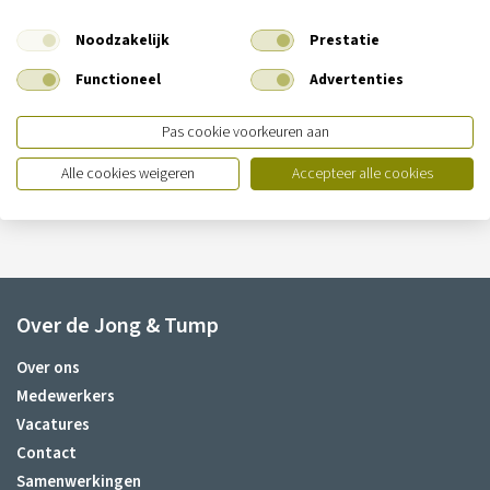
Noodzakelijk
Prestatie
Vestiging Ilpendam
Functioneel
Advertenties
De Noord 13
1452 PS Ilpendam
Pas cookie voorkeuren aan
T:
020-4361505
E:
info@dejongentump.nl
Alle cookies weigeren
Accepteer alle cookies
Over de Jong & Tump
Over ons
Medewerkers
Vacatures
Contact
Samenwerkingen