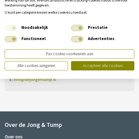
werking van de site, evenals analytische en tracking‑cookies nadat u hiervoor
toestemming heeft gegeven.
Heeft u nog geen antwoord op uw
U kunt per categorie kiezen welke cookies u toestaat:
vraag?
Neem dan contact met ons op.
Noodzakelijk
Prestatie
Functioneel
Advertenties
Vestiging Ilpendam
Pas cookie voorkeuren aan
De Noord 13
1452 PS Ilpendam
Alle cookies weigeren
Accepteer alle cookies
T:
020-4361505
E:
info@dejongentump.nl
Over de Jong & Tump
Over ons