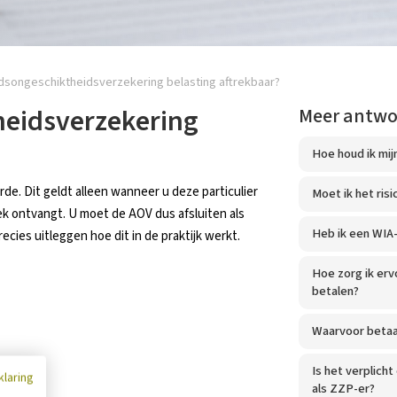
idsongeschiktheidsverzekering belasting aftrekbaar?
heidsverzekering
Meer antw
Hoe houd ik mij
arde. Dit geldt alleen wanneer u deze particulier
Moet ik het ris
ek ontvangt. U moet de AOV dus afsluiten als
Heb ik een WIA-
cies uitleggen hoe dit in de praktijk werkt.
Hoe zorg ik erv
betalen?
Waarvoor betaal
Is het verplich
klaring
als ZZP-er?