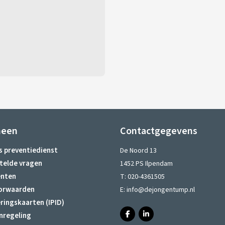
meen
Contactgegevens
s preventiedienst
De Noord 13
telde vragen
1452 PS Ilpendam
nten
T:
020-4361505
orwaarden
E:
info@dejongentump.nl
ringskaarten (IPID)
nregeling