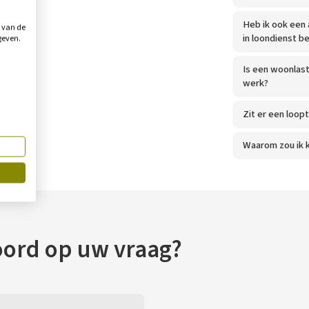
Heb ik ook een
g van de
in loondienst b
geven.
Is een woonlas
werk?
Zit er een loop
Waarom zou ik 
oord op uw vraag?