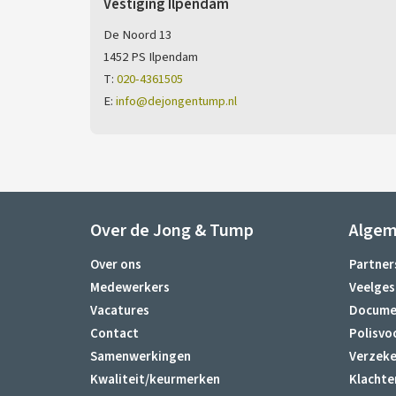
Vestiging Ilpendam
De Noord 13
1452 PS Ilpendam
T:
020-4361505
E:
info@dejongentump.nl
Over de Jong & Tump
Alge
Over ons
Partner
Medewerkers
Veelges
Vacatures
Docume
Contact
Polisvo
Samenwerkingen
Verzeke
Kwaliteit/keurmerken
Klachte