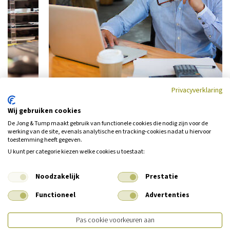
Privacyverklaring
Wij gebruiken cookies
Wilt u de mogelijkheden van een
De Jong & Tump maakt gebruik van functionele cookies die nodig zijn voor de
kapitaalverzekering bij leven
werking van de site, evenals analytische en tracking‑cookies nadat u hiervoor
toestemming heeft gegeven.
onderzoeken?
U kunt per categorie kiezen welke cookies u toestaat:
Een kapitaalverzekering bij leven is een van de mogelijkheden om
voor uw toekomst te zorgen. Maar of dit de juiste vorm voor uw
Noodzakelijk
Prestatie
persoonlijke situatie is, is iets waar u de hulp van een financieel
Functioneel
Advertenties
adviseur goed bij kunt gebruiken. Een adviseur van de Jong & Tump
zet graag de mogelijkheden voor u op een rij en helpt u met het
Pas cookie voorkeuren aan
maken van vaak moeilijke keuzes. Wilt u de mogelijkheden voor uw