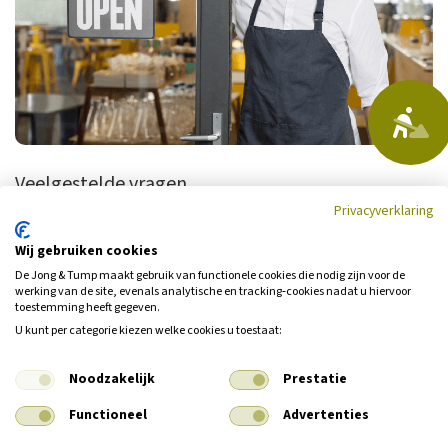
Veelgestelde vragen
Privacyverklaring
Welke verzekeringen heb ik nodig als ik personeel ga
Wij gebruiken cookies
aannemen?
De Jong & Tump maakt gebruik van functionele cookies die nodig zijn voor de
werking van de site, evenals analytische en tracking‑cookies nadat u hiervoor
Waarom moet ik een verzuimverzekering afsluiten?
toestemming heeft gegeven.
U kunt per categorie kiezen welke cookies u toestaat:
Ik heb een klein bedrijf, is een kredietverzekering iets
voor mij?
Noodzakelijk
Prestatie
Wat valt er nu precies onder een cyberverzekering?
Functioneel
Advertenties