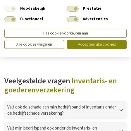
Noodzakelijk
Prestatie
De voordelen van een inventaris- en
Functioneel
Advertenties
goederenverzekering
Pas cookie voorkeuren aan
Alle cookies weigeren
Accepteer alle cookies
Verzekering op maat
Veelgestelde vragen
Inventaris- en
goederenverzekering
Valt ook de schade aan mijn bedrijfspand of inventaris onder
de bedrijfsschade verzekering?
Valt mijn bedrijfspand ook onder de inventaris- en