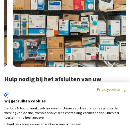
Hulp nodig bij het afsluiten van uw
inventaris- en goederenverzekering?
Privacyverklaring
Weet u niet precies waar u op moet letten bij het afsluiten van een
Wij gebruiken cookies
inventaris- en goederenverzekering? Wilt u advies over de hoogte
De Jong & Tump maakt gebruik van functionele cookies die nodig zijn voor de
van uw inventaris- en goederenverzekering? Neem dan contact op
werking van de site, evenals analytische en tracking‑cookies nadat u hiervoor
met een adviseur van de Jong & Tump in Ilpendam. Een zakelijk
toestemming heeft gegeven.
adviseur van de Jong & Tump helpt u graag verder.
U kunt per categorie kiezen welke cookies u toestaat: