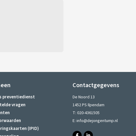
meen
Contactgegevens
s preventiedienst
De Noord 13
telde vragen
1452 PS Ilpendam
nten
T:
020-4361505
orwaarden
E:
info@dejongentump.nl
ringskaarten (IPID)