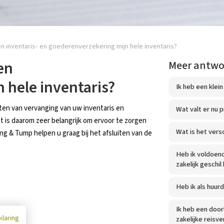
n inventaris- en goederenverzekering mijn hele inventaris?
en
Meer antw
 hele inventaris?
Ik heb een klein
en van vervanging van uw inventaris en
Wat valt er nu 
 is daarom zeer belangrijk om ervoor te zorgen
Wat is het vers
ng & Tump helpen u graag bij het afsluiten van de
Heb ik voldoend
zakelijk geschil 
Heb ik als huu
Ik heb een door
klaring
zakelijke reisv