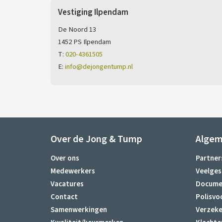
Vestiging Ilpendam
De Noord 13
1452 PS Ilpendam
T:
020-4361505
E:
info@dejongentump.nl
Over de Jong & Tump
Alge
Over ons
Partner
Medewerkers
Veelges
Vacatures
Docume
Contact
Polisvo
Samenwerkingen
Verzeke