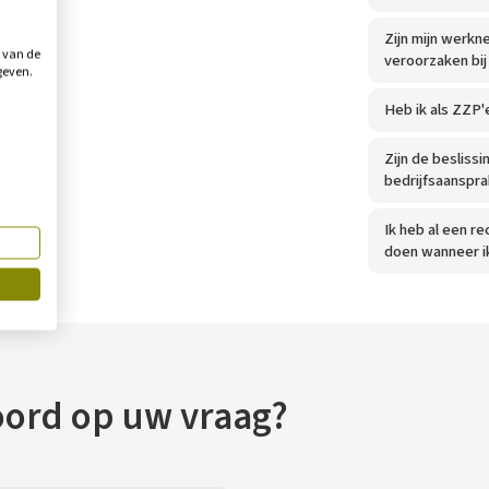
Zijn mijn werkn
g van de
veroorzaken bij
geven.
Heb ik als ZZP'
Zijn de besliss
bedrijfsaanspr
Ik heb al een r
doen wanneer ik
oord op uw vraag?