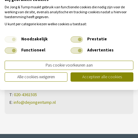
De Jong & Tump maakt gebruik van functionele cookies die nodig zijn voor de
werking van de site, evenals analytische en tracking‑cookies nadat u hiervoor
toestemming heeft gegeven.
U kunt per categorie kiezen welke cookies u toestaat:
Heeft u nog geen antwoord op uw
Noodzakelijk
Prestatie
vraag?
Neem dan contact met ons op.
Functioneel
Advertenties
Pas cookie voorkeuren aan
Vestiging Ilpendam
Alle cookies weigeren
Accepteer alle cookies
De Noord 13
1452 PS Ilpendam
T:
020-4361505
E:
info@dejongentump.nl