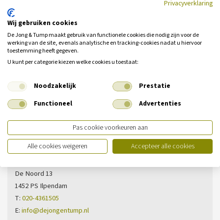
Privacyverklaring
Is een motorfietsverzekering verplicht?
Wij gebruiken cookies
Heb ik een opzittende verzekering nodig voor mijn motorfiets?
De Jong & Tump maakt gebruik van functionele cookies die nodig zijn voor de
werking van de site, evenals analytische en tracking‑cookies nadat u hiervoor
toestemming heeft gegeven.
U kunt per categorie kiezen welke cookies u toestaat:
Noodzakelijk
Prestatie
Heeft u nog geen antwoord op uw
Functioneel
Advertenties
vraag?
Neem dan contact met ons op.
Pas cookie voorkeuren aan
Alle cookies weigeren
Accepteer alle cookies
Vestiging Ilpendam
De Noord 13
1452 PS Ilpendam
T:
020-4361505
E:
info@dejongentump.nl