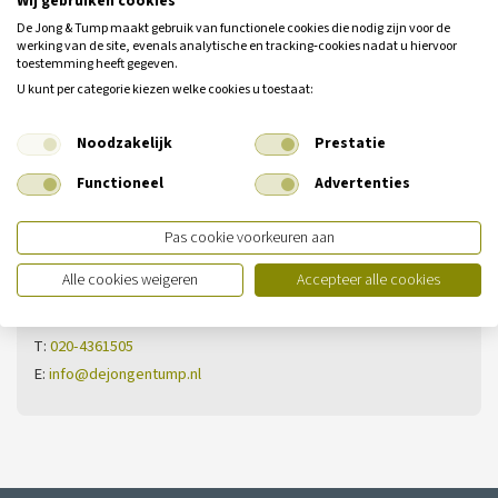
Wij gebruiken cookies
De Jong & Tump maakt gebruik van functionele cookies die nodig zijn voor de
werking van de site, evenals analytische en tracking‑cookies nadat u hiervoor
toestemming heeft gegeven.
U kunt per categorie kiezen welke cookies u toestaat:
Heeft u nog geen antwoord op uw
Noodzakelijk
Prestatie
vraag?
Functioneel
Advertenties
Neem dan contact met ons op.
Pas cookie voorkeuren aan
Vestiging Ilpendam
Alle cookies weigeren
Accepteer alle cookies
De Noord 13
1452 PS Ilpendam
T:
020-4361505
E:
info@dejongentump.nl