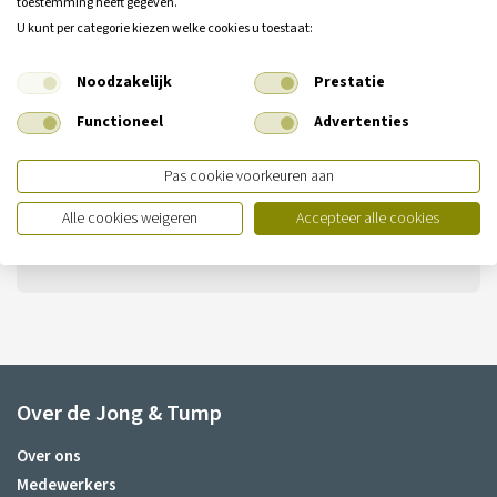
Heeft u nog geen antwoord op uw
toestemming heeft gegeven.
vraag?
U kunt per categorie kiezen welke cookies u toestaat:
Neem dan contact met ons op.
Noodzakelijk
Prestatie
Functioneel
Advertenties
Vestiging Ilpendam
De Noord 13
Pas cookie voorkeuren aan
1452 PS Ilpendam
Alle cookies weigeren
Accepteer alle cookies
T:
020-4361505
E:
info@dejongentump.nl
Over de Jong & Tump
Over ons
Medewerkers