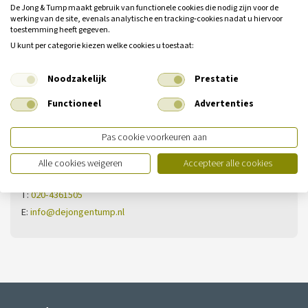
De Jong & Tump maakt gebruik van functionele cookies die nodig zijn voor de
werking van de site, evenals analytische en tracking‑cookies nadat u hiervoor
toestemming heeft gegeven.
U kunt per categorie kiezen welke cookies u toestaat:
Heeft u nog geen antwoord op uw
vraag?
Noodzakelijk
Prestatie
Neem dan contact met ons op.
Functioneel
Advertenties
Vestiging Ilpendam
Pas cookie voorkeuren aan
De Noord 13
Alle cookies weigeren
Accepteer alle cookies
1452 PS Ilpendam
T:
020-4361505
E:
info@dejongentump.nl