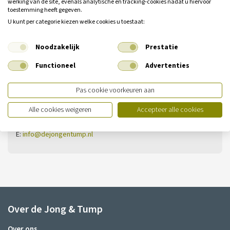
werking van de site, evenals analytische en tracking‑cookies nadat u hiervoor
toestemming heeft gegeven.
Heeft u nog geen antwoord op uw
U kunt per categorie kiezen welke cookies u toestaat:
vraag?
Noodzakelijk
Prestatie
Neem dan contact met ons op.
Functioneel
Advertenties
Vestiging Ilpendam
Pas cookie voorkeuren aan
De Noord 13
1452 PS Ilpendam
Alle cookies weigeren
Accepteer alle cookies
T:
020-4361505
E:
info@dejongentump.nl
Over de Jong & Tump
Over ons