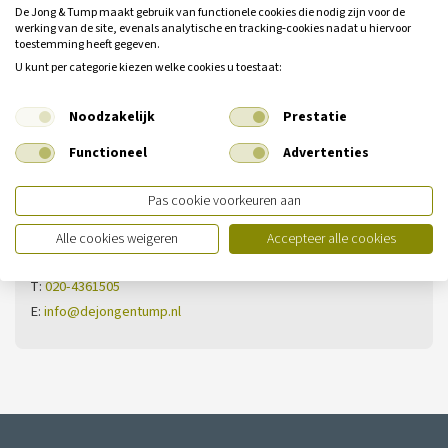
De Jong & Tump maakt gebruik van functionele cookies die nodig zijn voor de
werking van de site, evenals analytische en tracking‑cookies nadat u hiervoor
toestemming heeft gegeven.
U kunt per categorie kiezen welke cookies u toestaat:
Heeft u nog geen antwoord op uw
vraag?
Noodzakelijk
Prestatie
Neem dan contact met ons op.
Functioneel
Advertenties
Vestiging Ilpendam
Pas cookie voorkeuren aan
De Noord 13
Alle cookies weigeren
Accepteer alle cookies
1452 PS Ilpendam
T:
020-4361505
E:
info@dejongentump.nl