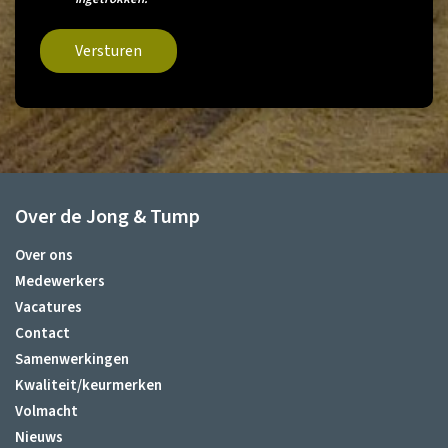
Versturen
Over de Jong & Tump
Over ons
Medewerkers
Vacatures
Contact
Samenwerkingen
Kwaliteit/keurmerken
Volmacht
Nieuws