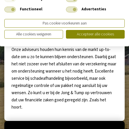
financiële zaken
voor uw bedrijf en privéleven. Vanuit ons
Functioneel
Advertenties
kantoor in Ilpendam stellen onze adviseurs met een
nuchtere Noord-Hollandse blik en behulpzame aard alles in
Pas cookie voorkeuren aan
het werk om u van onafhankelijk en deskundig advies te
voorzien. Altijd met het oog op het aangaan van een
Alle cookies weigeren
Accepteer alle cookies
langdurige samenwerking.
Onze adviseurs houden hun kennis van de markt up-to-
date om u zo te kunnen blijven ondersteunen. Daarbij gaat
het niet zozeer over het afsluiten van de verzekering maar
om ondersteuning wanneer u het nodig heeft. Excellente
service bij schadeafhandeling bijvoorbeeld, maar ook
regelmatige controle of uw pakket nog aansluit bij uw
wensen. Zo kunt u er bij de Jong & Tump op vertrouwen
dat uw financiële zaken goed geregeld zijn. Zoals het
hoort.