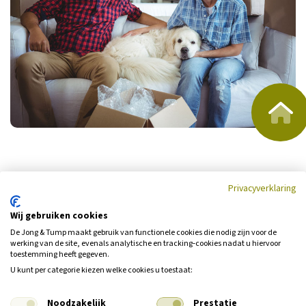
Privacyverklaring
Wij gebruiken cookies
De Jong & Tump maakt gebruik van functionele cookies die nodig zijn voor de
werking van de site, evenals analytische en tracking‑cookies nadat u hiervoor
toestemming heeft gegeven.
Waarom de Jong & Tump?
U kunt per categorie kiezen welke cookies u toestaat:
Wij zijn hét adres voor al uw
verzekeringen
en andere
Noodzakelijk
Prestatie