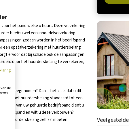
der
en voor het pand welke u huurt. Deze verzekering
urder heeft u wel een inboedelverzekering
aanpassingen gedaan worden in het bedrijfspand
der een opstalverzekering met huurdersbelang
orgt ervoor dat bij schade ook de aanpassingen
rden, door het huurdersbelang te verzekeren,
klaring
g van de
kering meegenomen? Dan is het zaak dat u dit
geven.
eraars is het huurdersbelang standaard tot een
bouwing van uw gehuurde bedrijfspand dient u
en bedrijfspand en wilt u deze verbouwen?
Veelgestelde
f u dit huurdersbelang zelf zal moeten