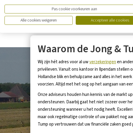
Pas cookie voorkeuren aan
Alle cookies weigeren
Accepteer alle cookies
Waarom de Jong & T
Wij zijn hét adres voor al uw
verzekeringen
en ande
privéleven. Vanuit ons kantoor in Ilpendam stellen
Hollandse blik en behulpzame aard alles in het werk
voorzien. Altijd met het oog op het aangaan van e
Onze adviseurs houden hun kennis van de markt up-
ondersteunen. Daarbij gaat het niet zozeer over he
ondersteuning wanneer u het nodig heeft. Excellent
maar ook regelmatige controle of uw pakket nog aans
Tump op vertrouwen dat uw financiële zaken goed ge