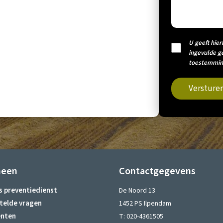
U geeft hier
ingevulde g
toestemming
Versture
meen
Contactgegevens
s preventiedienst
De Noord 13
telde vragen
1452 PS Ilpendam
nten
T:
020-4361505