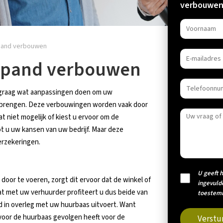
verbouwen
 pand verbouwen
e pand verbouwen
lt graag wat aanpassingen doen om uw
en brengen. Deze verbouwingen worden vaak door
t niet mogelijk of kiest u ervoor om de
t u uw kansen van uw bedrijf. Maar deze
erzekeringen.
U geeft 
door te voeren, zorgt dit ervoor dat de winkel of
ingevuld
at met uw verhuurder profiteert u dus beide van
toestemm
ijd in overleg met uw huurbaas uitvoert. Want
 voor de huurbaas gevolgen heeft voor de
Verstu