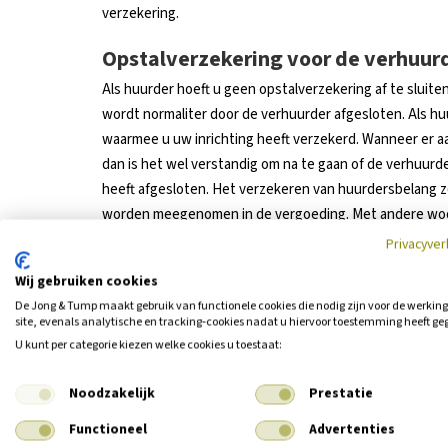
verzekering.
Opstalverzekering voor de verhuur
Als huurder hoeft u geen opstalverzekering af te sluit
wordt normaliter door de verhuurder afgesloten. Als hu
waarmee u uw inrichting heeft verzekerd. Wanneer er 
dan is het wel verstandig om na te gaan of de verhuur
heeft afgesloten. Het verzekeren van huurdersbelang z
worden meegenomen in de vergoeding. Met andere woo
verzekert u het bedrag dat u heeft geïnvesteerd.
Privacyver
Huurdersbelang verzekering
Wij gebruiken cookies
De Jong & Tump maakt gebruik van functionele cookies die nodig zijn voor de werkin
Heeft uw verhuurder geen huurdersbelang in zijn verze
site, evenals analytische en tracking‑cookies nadat u hiervoor toestemming heeft ge
zelf doet via uw eigen verzekeraar. Bij sommige verzek
U kunt per categorie kiezen welke cookies u toestaat:
maximumbedrag meeverzekerd. Voor u start met de ver
dus een aantal belangrijke zaken te regelen. Huurt u e
Noodzakelijk
Prestatie
Informeer bij uw zakelijk adviseur van de Jong & Tump o
Functioneel
Advertenties
verzekeren. Onze adviseurs helpen u graag.