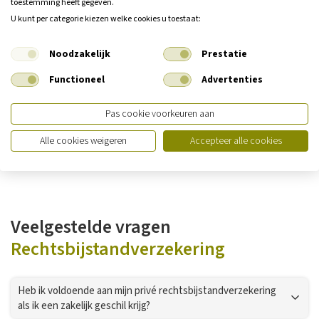
toestemming heeft gegeven.
situatie? Een de Jong & Tump adviseur in Ilpendam helpt u graag.
U kunt per categorie kiezen welke cookies u toestaat:
Noodzakelijk
Prestatie
De voordelen van een
Functioneel
Advertenties
rechtsbijstandverzekering
Pas cookie voorkeuren aan
Verschillende dekkingsmogelijkheden
Alle cookies weigeren
Accepteer alle cookies
Veelgestelde vragen
Rechtsbijstandverzekering
Heb ik voldoende aan mijn privé rechtsbijstandverzekering
als ik een zakelijk geschil krijg?