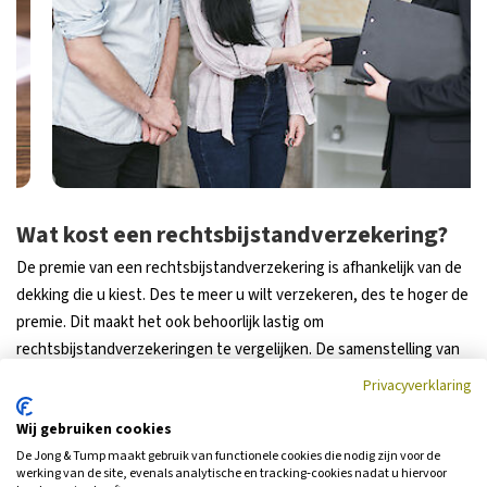
Wat kost een rechtsbijstandverzekering?
De premie van een rechtsbijstandverzekering is afhankelijk van de
dekking die u kiest. Des te meer u wilt verzekeren, des te hoger de
premie. Dit maakt het ook behoorlijk lastig om
rechtsbijstandverzekeringen te vergelijken. De samenstelling van
uw gezin speelt namelijk ook een rol. Bent u alleenstaand dan
Privacyverklaring
betaalt u uiteraard minder premie dan wanneer u een groot gezin
Wij gebruiken cookies
heeft. Bent u veel onderweg voor uw werk? Op de weg ontstaan
een hoop geschillen na schade en dit beïnvloedt ook de premie.
De Jong & Tump maakt gebruik van functionele cookies die nodig zijn voor de
werking van de site, evenals analytische en tracking‑cookies nadat u hiervoor
Wilt u weten wat de beste rechtsbijstandverzekering is voor uw