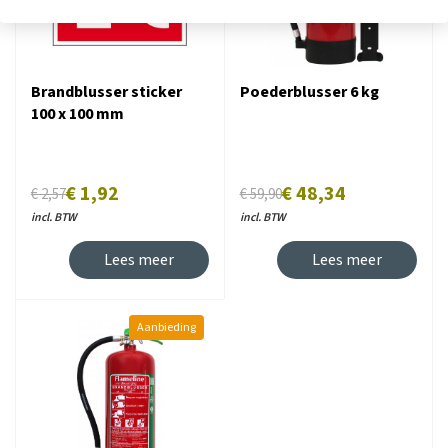
Brandblusser sticker
Poederblusser 6 kg
100 x 100 mm
€ 1,92
€ 48,34
€ 2,57
€ 59,90
incl. BTW
incl. BTW
Lees meer
Lees meer
Aanbieding