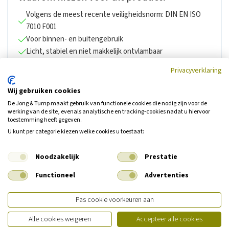
Volgens de meest recente veiligheidsnorm: DIN EN ISO
7010 F001
Voor binnen- en buitengebruik
Licht, stabiel en niet makkelijk ontvlambaar
Gemakkelijk te bevestigen
Privacyverklaring
Zichtbaar tot 20 meter
Wij gebruiken cookies
De Jong & Tump maakt gebruik van functionele cookies die nodig zijn voor de
werking van de site, evenals analytische en tracking‑cookies nadat u hiervoor
toestemming heeft gegeven.
Gerelateerde producten
U kunt per categorie kiezen welke cookies u toestaat:
Noodzakelijk
Prestatie
Functioneel
Advertenties
Aanbieding
Aanbieding
Pas cookie voorkeuren aan
Alle cookies weigeren
Accepteer alle cookies