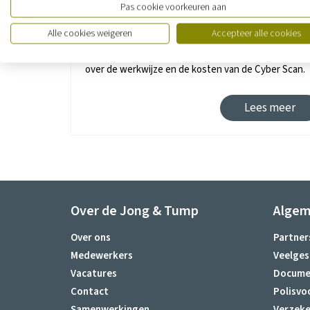
Pas cookie voorkeuren aan
Cyber Scan
Alle cookies weigeren
Accepteer alle cookies
Na aanvraag wordt er contact met u opgenomen vo
een GRATIS intake. Een specialist vertelt u dan mee
over de werkwijze en de kosten van de Cyber Scan.
Lees meer
Over de Jong & Tump
Alge
Over ons
Partner
Medewerkers
Veelges
Vacatures
Docume
Contact
Polisvo
Samenwerkingen
Verzeke