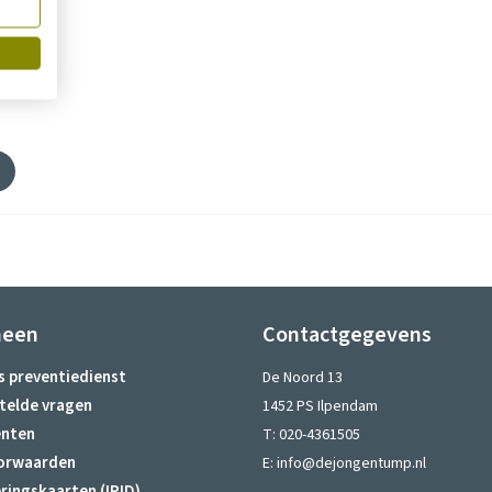
or
r
meen
Contactgegevens
s preventiedienst
De Noord 13
telde vragen
1452 PS Ilpendam
nten
T:
020-4361505
orwaarden
E:
info@dejongentump.nl
ringskaarten (IPID)