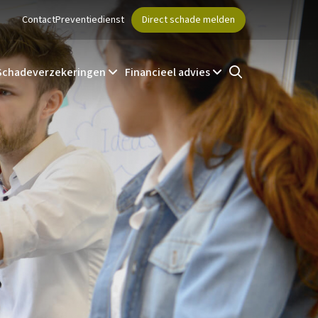
Contact
Preventiedienst
Direct schade melden
Schadeverzekeringen
Financieel advies