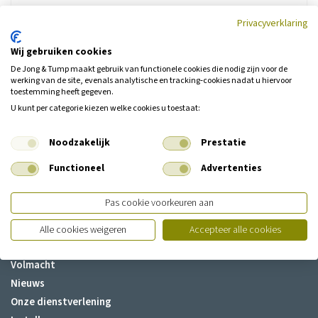
Lees meer
Privacyverklaring
Wij gebruiken cookies
De Jong & Tump maakt gebruik van functionele cookies die nodig zijn voor de
werking van de site, evenals analytische en tracking‑cookies nadat u hiervoor
toestemming heeft gegeven.
U kunt per categorie kiezen welke cookies u toestaat:
Over de Jong & Tump
Noodzakelijk
Prestatie
Over ons
Functioneel
Advertenties
Medewerkers
Vacatures
Pas cookie voorkeuren aan
Contact
Samenwerkingen
Alle cookies weigeren
Accepteer alle cookies
Kwaliteit/keurmerken
Volmacht
Nieuws
Onze dienstverlening