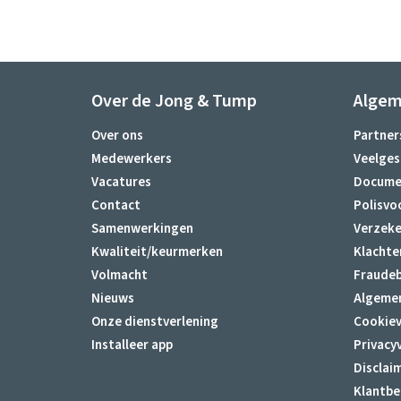
Over de Jong & Tump
Alge
Over ons
Partner
Medewerkers
Veelges
Vacatures
Docume
Contact
Polisvo
Samenwerkingen
Verzeke
Kwaliteit/keurmerken
Klachte
Volmacht
Fraudeb
Nieuws
Algeme
Onze dienstverlening
Cookiev
Installeer app
Privacy
Disclai
Klantbe