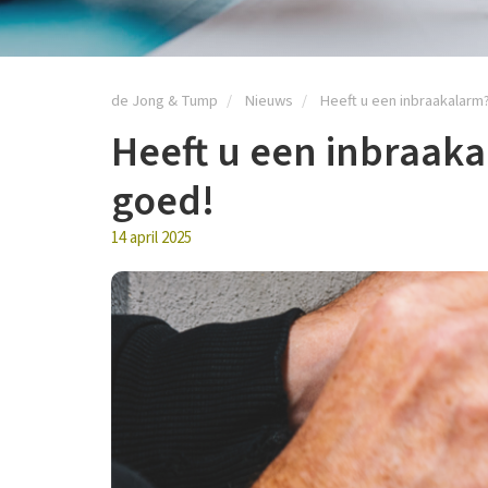
de Jong & Tump
Nieuws
Heeft u een inbraakalarm
Heeft u een inbraak
goed!
14 april 2025