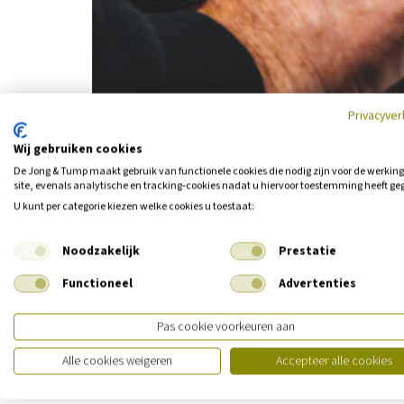
Privacyver
Wij gebruiken cookies
Een alarmsysteem schrikt inbrekers af. Een goed alarm
De Jong & Tump maakt gebruik van functionele cookies die nodig zijn voor de werkin
ook meer gemoedsrust. Dankzij een inbraakalarm zijn u
site, evenals analytische en tracking‑cookies nadat u hiervoor toestemming heeft ge
hart van huis gaan. Maar het is wel belangrijk dat u het 
U kunt per categorie kiezen welke cookies u toestaat:
over.
Noodzakelijk
Prestatie
De juiste verzekering
Functioneel
Advertenties
Wanneer u een inboedelverzekering afsluit, is het van b
bijvoorbeeld speciale schilderijen of sieraden, dan is h
Pas cookie voorkeuren aan
inboedelverzekering afsluit. Gaat het om speciale siera
kostbaarhedenverzekering een goede aanvulling op uw 
Alle cookies weigeren
Accepteer alle cookies
kostbaarhedenverzekering, dan kunt u hiervoor het be