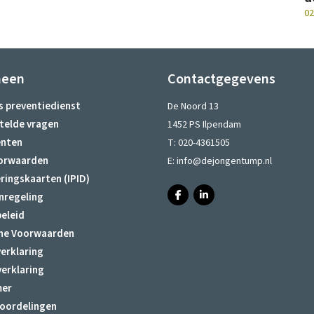
02
meen
Contactgegevens
s preventiedienst
De Noord 13
telde vragen
1452 PS Ilpendam
nten
T:
020-4361505
orwaarden
E:
info@dejongentump.nl
ringskaarten (IPID)
nregeling
eleid
ne Voorwaarden
erklaring
verklaring
mer
oordelingen