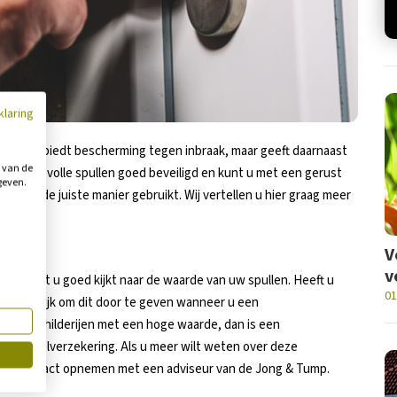
klaring
systeem biedt bescherming tegen inbraak, maar geeft daarnaast
g van de
w waardevolle spullen goed beveiligd en kunt u met een gerust
geven.
alarm op de juiste manier gebruikt. Wij vertellen u hier graag meer
V
v
elang dat u goed kijkt naar de waarde van uw spullen. Heeft u
01
et belangrijk om dit door te geven wanneer u een
den of schilderijen met een hoge waarde, dan is een
inboedelverzekering. Als u meer wilt weten over deze
ste contact opnemen met een adviseur van de Jong & Tump.